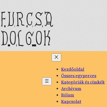
Ugrás
a
furcsa
tartalomhoz
dolgok
Kezdőoldal
Összes egyperces
Kategóriák és címkék
Archívum
Rólam
Kapcsolat