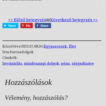
<< Előző bejegyzés
📖
Következő bejegyzés >>
Tweet
Pin
Share
Közzétéve
2023.07.08.
itt:
Egypercesek
, 
Élet
Írta:
furcsadolgok
Címkék:
bevásárlás
, 
mindennapi dolgok
, 
pénz
, 
sárgadinnye
Hozzászólások
Vélemény, hozzászólás?