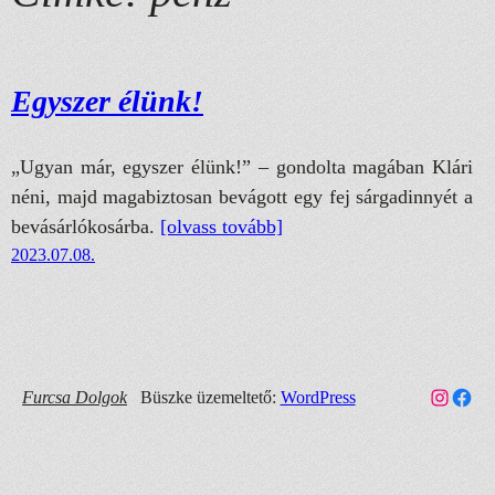
Egyszer élünk!
„Ugyan már, egyszer élünk!” – gondolta magában Klári
néni, majd magabiztosan bevágott egy fej sárgadinnyét a
bevásárlókosárba.
[olvass tovább]
2023.07.08.
Link a Furcsa Dolgok Instagram fiókhoz
Faceb
Furcsa Dolgok
Büszke üzemeltető:
WordPress