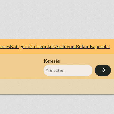
erces
Kategóriák és címkék
Archívum
Rólam
Kapcsolat
Keresés