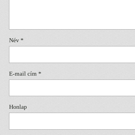
Név
*
E-mail cím
*
Honlap