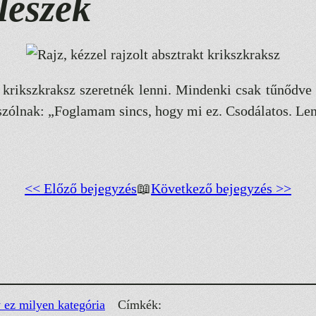
leszek
krikszkraksz szeretnék lenni. Mindenki csak tűnődve 
y szólnak: „Foglamam sincs, hogy mi ez. Csodálatos. Len
<< Előző bejegyzés
📖
Következő bejegyzés >>
 ez milyen kategória
Címkék: