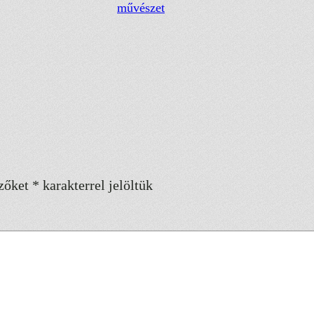
művészet
zőket
*
karakterrel jelöltük