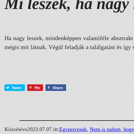
Mi leszek, ha nagy 
Ha nagy leszek, mindenképpen valamiféle absztrakt 
mégis mit látnak. Végül feladják a találgatást és íg
Tweet
Pin
Share
Közzétéve
2023.07.07.
itt:
Egypercesek
, 
Nem is tudom, hogy