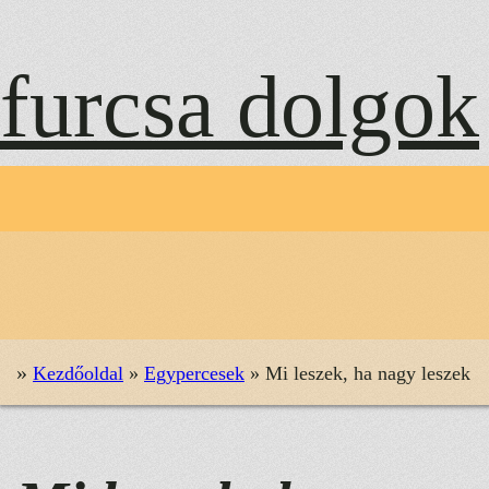
Ugrás
a
furcsa dolgok
tartalomhoz
»
Kezdőoldal
»
Egypercesek
»
Mi leszek, ha nagy leszek