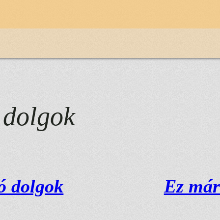
 dolgok
ó dolgok
Ez már