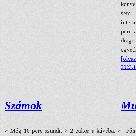
kénye
sem 
inter
perc a
diagn
egye
[olva
2023.1
Számok
Mu
> Még 10 perc szundi. > 2 cukor a kávéba. >
– Főn