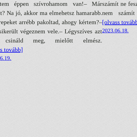
intem éppen szívrohamom van!– Már
számít ne fesz
t? Na jó, akkor ma elmehetsz hamarabb.
nem számít
repeket arrébb pakoltad, ahogy kértem?–
[olvass továb
2023.06.18.
ikerült végeznem vele.– Légyszíves azt
csináld meg, mielőtt elmész.
ss tovább]
6.19.