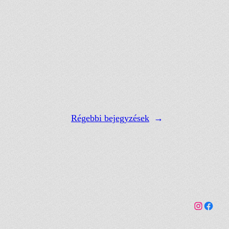
Régebbi bejegyzések
→
Link a Furcsa Dolgok Instagram fiókhoz
Facebo