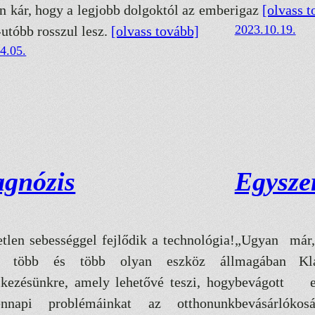
n kár, hogy a legjobb dolgoktól az ember
igaz
[olvass t
2023.10.19.
-utóbb rosszul lesz.
[olvass tovább]
4.05.
agnózis
Egysze
etlen sebességgel fejlődik a technológia!
„Ugyan már,
e több és több olyan eszköz áll
magában Klá
lkezésünkre, amely lehetővé teszi, hogy
bevágott 
ennapi problémáinkat az otthonunk
bevásárlókos