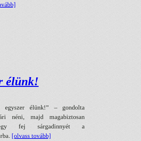
ovább]
r élünk!
 egyszer élünk!” – gondolta
ri néni, majd magabiztosan
egy fej sárgadinnyét a
árba.
[olvass tovább]