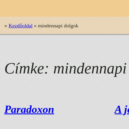
»
Kezdőoldal
»
mindennapi dolgok
Címke:
mindennapi
Paradoxon
A j