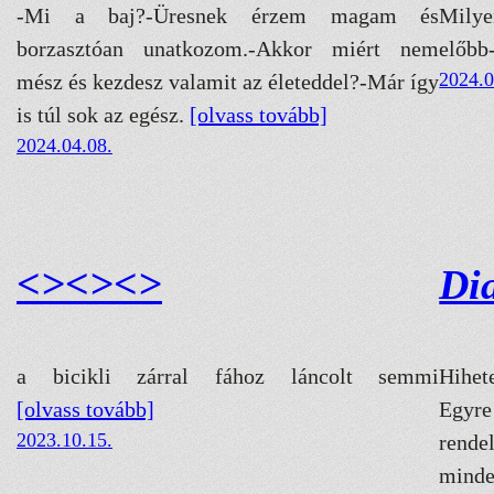
-Mi a baj?-Üresnek érzem magam és
Milye
borzasztóan unatkozom.-Akkor miért nem
előbb
2024.0
mész és kezdesz valamit az életeddel?-Már így
is túl sok az egész.
[olvass tovább]
2024.04.08.
<><><>
Di
a bicikli zárral fához láncolt semmi
Hihet
[olvass tovább]
Egyr
2023.10.15.
rende
mind