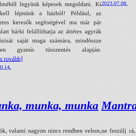
2023.07.08.
lméből legyünk képesek megoldani. Ki
kell lépnünk a házból! Például, az
netes keresők segítségével ma már pár
latt bárki felállíthatja az áttétes agyrák
ózisát saját maga számára, mindössze
tlen gyanús tüsszentés alapján.
ss tovább]
0.14.
nka, munka, munka
Mantr
ök, valami nagyon nincs rendben velem,
ne feszülj rá