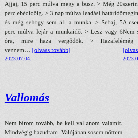
Ajjaj, 15 perc múlva megy a busz. > Még 20
szer
perc ebédidőig. > 3 nap múlva leadási határidő
megin
és még sehogy sem áll a munka. > Sebaj, 5
A cse
perc múlva lejár a munkaidő. > Lesz vagy 6
Nem s
óra, mire haza vergődök. > Hazafelé
még 
vennem…
[olvass tovább]
[olva
2023.07.04.
2023.0
Vallomás
Nem bírom tovább, be kell vallanom valamit.
Mindvégig hazudtam. Valójában sosem nőttem