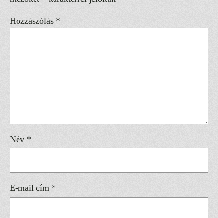
Hozzászólás
*
Név
*
E-mail cím
*