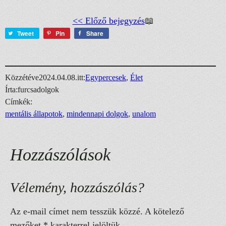
<< Előző bejegyzés
📖
Tweet
Pin
Share
Közzétéve
2024.04.08.
itt:
Egypercesek
, 
Élet
Írta:
furcsadolgok
Címkék:
mentális állapotok
, 
mindennapi dolgok
, 
unalom
Hozzászólások
Vélemény, hozzászólás?
Az e-mail címet nem tesszük közzé.
A kötelező
mezőket
*
karakterrel jelöltük