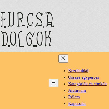
Ugrás
a
furcsa
tartalomhoz
dolgok
Kezdőoldal
Összes egyperces
Kategóriák és címkék
Archívum
Rólam
Kapcsolat