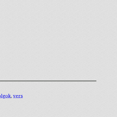
olgok
, 
vers