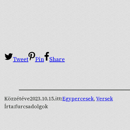
Tweet
Pin
Share
Közzétéve
2023.10.15.
itt:
Egypercesek
, 
Versek
Írta:
furcsadolgok