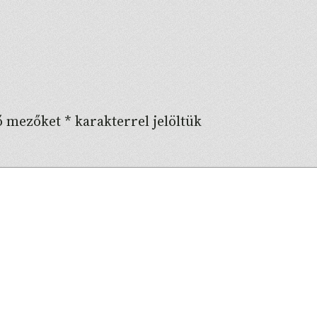
ző mezőket
*
karakterrel jelöltük