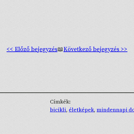
<< Előző bejegyzés
📖
Következő bejegyzés >>
Címkék:
bicikli
, 
életképek
, 
mindennapi d