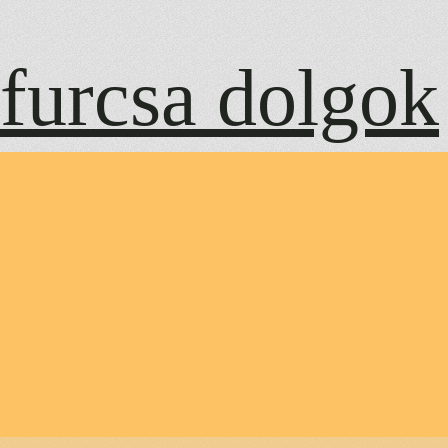
Ugrás
a
furcsa dolgok
tartalomhoz