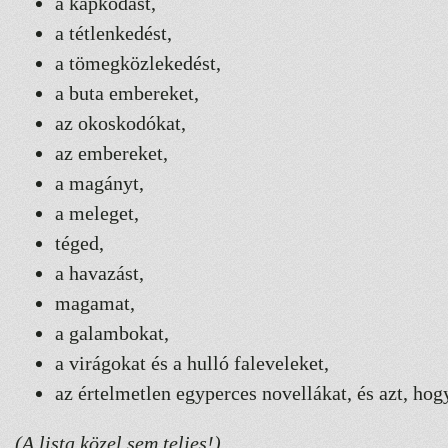
a kapkodást,
a tétlenkedést,
a tömegközlekedést,
a buta embereket,
az okoskodókat,
az embereket,
a magányt,
a meleget,
téged,
a havazást,
magamat,
a galambokat,
a virágokat és a hulló faleveleket,
az értelmetlen egyperces novellákat, és azt, ho
(A lista közel sem teljes!)