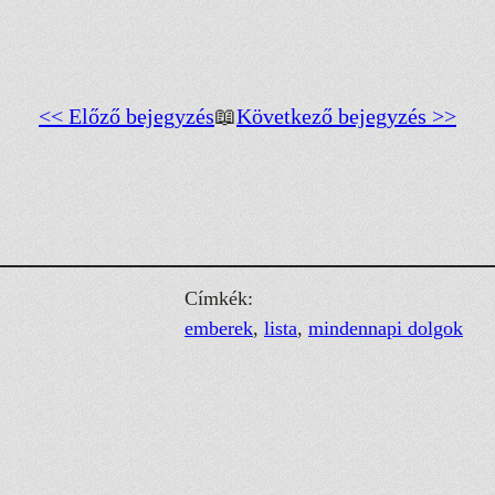
<< Előző bejegyzés
📖
Következő bejegyzés >>
Címkék:
emberek
, 
lista
, 
mindennapi dolgok