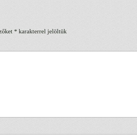
zőket
*
karakterrel jelöltük