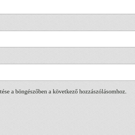
ése a böngészőben a következő hozzászólásomhoz.