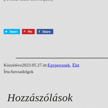
Tweet
Pin
Share
Közzétéve
2023.05.27.
itt:
Egypercesek
, 
Élet
Írta:
furcsadolgok
Hozzászólások