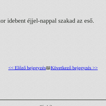
or idebent éjjel-nappal szakad az eső.
<< Előző bejegyzés
📖
Következő bejegyzés >>