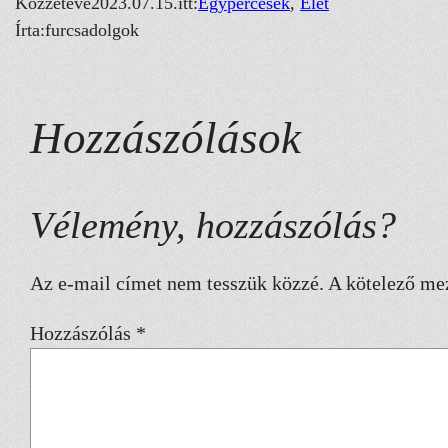
Közzétéve
2023.07.15.
itt:
Egypercesek
, 
Élet
Írta:
furcsadolgok
Hozzászólások
Vélemény, hozzászólás?
Az e-mail címet nem tesszük közzé.
A kötelező me
Hozzászólás
*