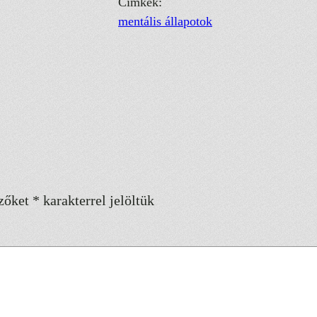
Címkék:
mentális állapotok
zőket
*
karakterrel jelöltük