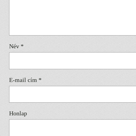
Név
*
E-mail cím
*
Honlap