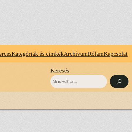
erces
Kategóriák és címkék
Archívum
Rólam
Kapcsolat
Keresés