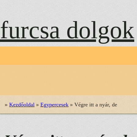
Ugrás
a
furcsa dolgok
tartalomhoz
»
Kezdőoldal
»
Egypercesek
»
Végre itt a nyár, de