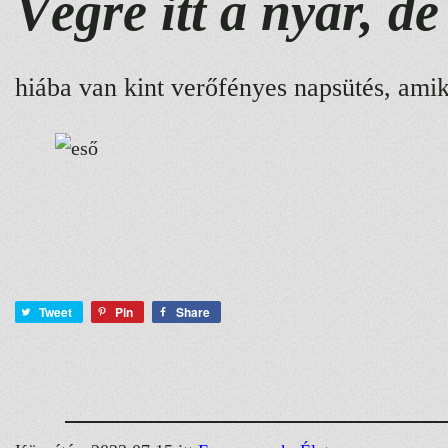
Végre itt a nyár, de
hiába van kint verőfényes napsütés, amik
Tweet
Pin
Share