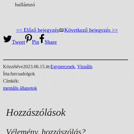
<< Előző bejegyzés
📖
Következő bejegyzés >>
Tweet
Pin
Share
Közzétéve
2023.06.15.
itt:
Egypercesek
, 
Vizuális
Írta:
furcsadolgok
Címkék:
mentális állapotok
Hozzászólások
Vélemény, hozzászólás?