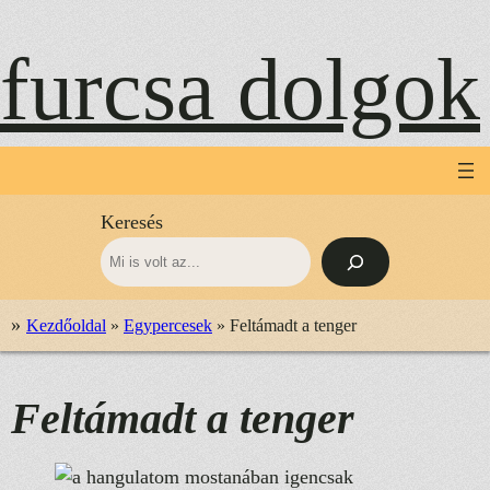
Ugrás
a
furcsa dolgok
tartalomhoz
Keresés
»
Kezdőoldal
»
Egypercesek
»
Feltámadt a tenger
Feltámadt a tenger