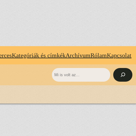
erces
Kategóriák és címkék
Archívum
Rólam
Kapcsolat
Keresés