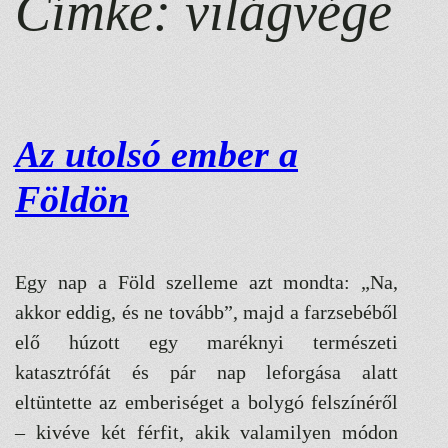
Címke:
világvége
Az utolsó ember a
Földön
Egy nap a Föld szelleme azt mondta: „Na,
akkor eddig, és ne tovább”, majd a farzsebéből
elő húzott egy maréknyi természeti
katasztrófát és pár nap leforgása alatt
eltüntette az emberiséget a bolygó felszínéről
– kivéve két férfit, akik valamilyen módon