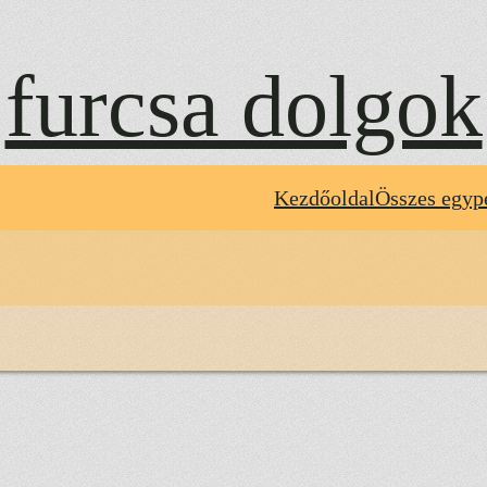
furcsa dolgok
Kezdőoldal
Összes egyp