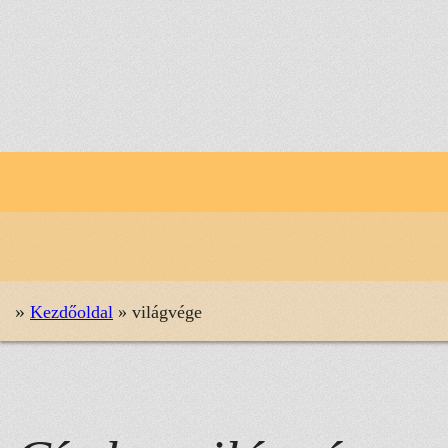
Ugrás
a
tartalomhoz
»
Kezdőoldal
»
világvége