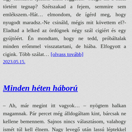
történt tegnap? Szétszakad a fejem, semmire sem
emlékszem.-Hát… elmondom, de ígérd meg, hogy
nyugodt maradsz.-Ne csináld, mégis mit követtem el?-
Eladtad a lelked az ördögnek négy szál cigiért és egy
gyújtóért. Én mondtam, hogy ne tedd, próbáltalak
minden erőmmel visszatartani, de hiába. Elfogyott a
cigink. Több szálat…
[olvass tovább]
2023.05.15.
Minden héten háború
– Ah, már megint itt vagyok… – nyögtem halkan
magamnak. Pár percet még álldogáltam kint, bárcsak ne
kellene bemennem. Sajnos nincs választásom, valahogy
ismét túl kell élnem. Nagy levegő után lassú léptekkel