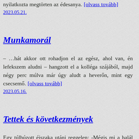
nyilatkozta megtörten az édesanya.
[olvass tovább]
2023.05.21.
Munkamorál
– …hát akkor ott rohadjon el az egész, ahol van, én
lefekszem aludni – hangzott el a kolléga szájából, majd
négy perc múlva már úgy aludt a heverőn, mint egy
csecsemő.
[olvass tovább]
2023.05.16.
Tettek és következmények
Egy túlhúzott éjszaka utáni reggelen: -Mégis mi a halál