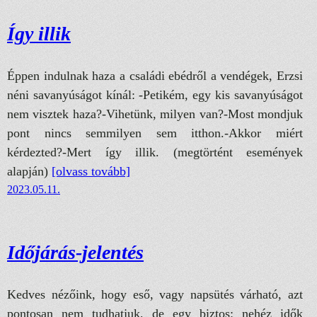
Így illik
Éppen indulnak haza a családi ebédről a vendégek, Erzsi
néni savanyúságot kínál: -Petikém, egy kis savanyúságot
nem visztek haza?-Vihetünk, milyen van?-Most mondjuk
pont nincs semmilyen sem itthon.-Akkor miért
kérdezted?-Mert így illik. (megtörtént események
alapján)
[olvass tovább]
2023.05.11.
Időjárás-jelentés
Kedves nézőink, hogy eső, vagy napsütés várható, azt
pontosan nem tudhatjuk, de egy biztos: nehéz idők