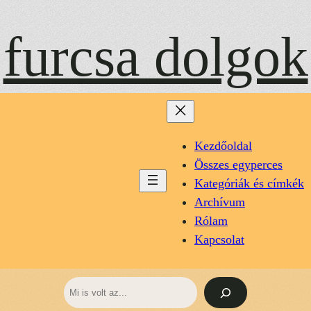
Ugrás
a
furcsa dolgok
tartalomhoz
Kezdőoldal
Összes egyperces
Kategóriák és címkék
Archívum
Rólam
Kapcsolat
Keresés