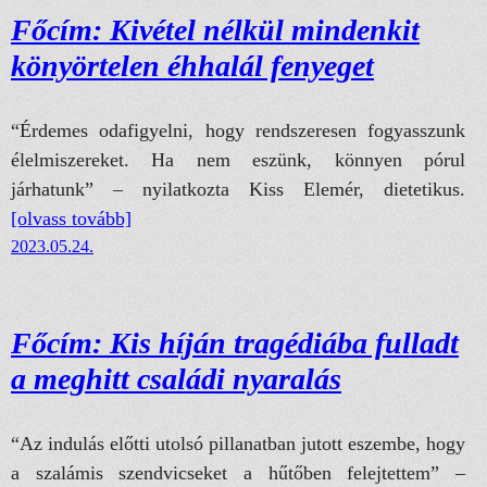
Főcím: Kivétel nélkül mindenkit
könyörtelen éhhalál fenyeget
“Érdemes odafigyelni, hogy rendszeresen fogyasszunk
élelmiszereket. Ha nem eszünk, könnyen pórul
járhatunk” – nyilatkozta Kiss Elemér, dietetikus.
[olvass tovább]
2023.05.24.
Főcím: Kis híján tragédiába fulladt
a meghitt családi nyaralás
“Az indulás előtti utolsó pillanatban jutott eszembe, hogy
a szalámis szendvicseket a hűtőben felejtettem” –