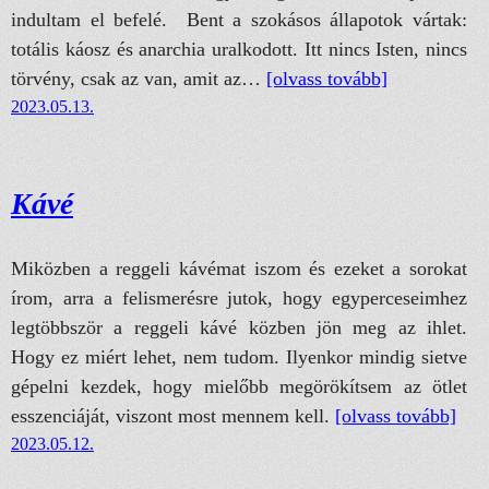
indultam el befelé. Bent a szokásos állapotok vártak:
totális káosz és anarchia uralkodott. Itt nincs Isten, nincs
törvény, csak az van, amit az…
[olvass tovább]
2023.05.13.
Kávé
Miközben a reggeli kávémat iszom és ezeket a sorokat
írom, arra a felismerésre jutok, hogy egyperceseimhez
legtöbbször a reggeli kávé közben jön meg az ihlet.
Hogy ez miért lehet, nem tudom. Ilyenkor mindig sietve
gépelni kezdek, hogy mielőbb megörökítsem az ötlet
esszenciáját, viszont most mennem kell.
[olvass tovább]
2023.05.12.