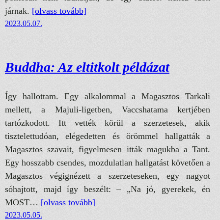
járnak.
[olvass tovább]
2023.05.07.
Buddha: Az eltitkolt példázat
Így hallottam. Egy alkalommal a Magasztos Tarkali
mellett, a Majuli-ligetben, Vaccshatama kertjében
tartózkodott. Itt vették körül a szerzetesek, akik
tisztelettudóan, elégedetten és örömmel hallgatták a
Magasztos szavait, figyelmesen itták magukba a Tant.
Egy hosszabb csendes, mozdulatlan hallgatást követően a
Magasztos végignézett a szerzeteseken, egy nagyot
sóhajtott, majd így beszélt: – „Na jó, gyerekek, én
MOST…
[olvass tovább]
2023.05.05.