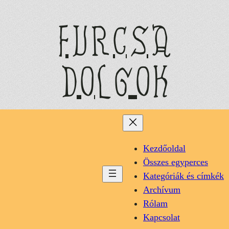
Ugrás
a
furcsa
tartalomhoz
dolgok
Kezdőoldal
Összes egyperces
Kategóriák és címkék
Archívum
Rólam
Kapcsolat