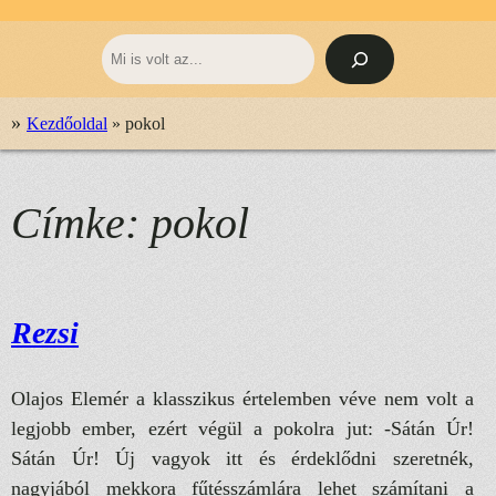
Keresés
»
Kezdőoldal
»
pokol
Címke:
pokol
Rezsi
Olajos Elemér a klasszikus értelemben véve nem volt a
legjobb ember, ezért végül a pokolra jut: -Sátán Úr!
Sátán Úr! Új vagyok itt és érdeklődni szeretnék,
nagyjából mekkora fűtésszámlára lehet számítani a