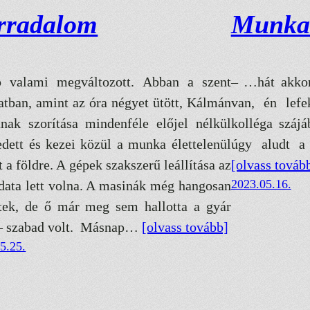
rradalom
Munka
 valami megváltozott. Abban a szent
– …hát akkor
natban, amint az óra négyet ütött, Kálmán
van, én lef
nak szorítása mindenféle előjel nélkül
kolléga száj
edett és kezei közül a munka élettelenül
úgy aludt a
t a földre. A gépek szakszerű leállítása az
[olvass továb
2023.05.16.
adata lett volna. A masinák még hangosan
tek, de ő már meg sem hallotta a gyár
 – szabad volt. Másnap…
[olvass tovább]
5.25.