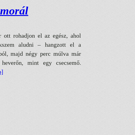
morál
 ott rohadjon el az egész, ahol
ekszem aludni – hangzott el a
ából, majd négy perc múlva már
 heverőn, mint egy csecsemő.
b]