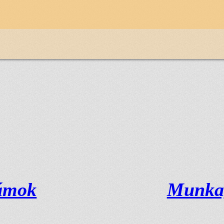
ámok
Munka