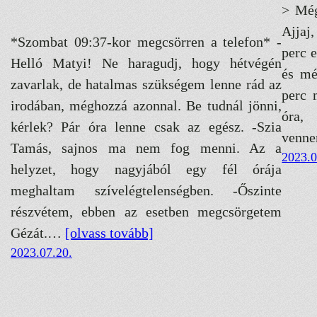
> Még
Ajjaj
*Szombat 09:37-kor megcsörren a telefon* -
perc 
Helló Matyi! Ne haragudj, hogy hétvégén
és mé
zavarlak, de hatalmas szükségem lenne rád az
perc 
irodában, méghozzá azonnal. Be tudnál jönni,
óra,
kérlek? Pár óra lenne csak az egész. -Szia
ven
Tamás, sajnos ma nem fog menni. Az a
2023.0
helyzet, hogy nagyjából egy fél órája
meghaltam szívelégtelenségben. -Őszinte
részvétem, ebben az esetben megcsörgetem
Gézát.…
[olvass tovább]
2023.07.20.