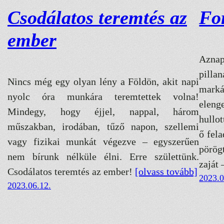
Csodálatos teremtés az
Fo
ember
Aznap
pilla
Nincs még egy olyan lény a Földön, akit napi
marká
nyolc óra munkára teremtettek volna!
eleng
Mindegy, hogy éjjel, nappal, három
hullot
műszakban, irodában, tűző napon, szellemi
ő fel
vagy fizikai munkát végezve – egyszerűen
pörög
nem bírunk nélküle élni. Erre születtünk.
zaját
Csodálatos teremtés az ember!
[olvass tovább]
2023.0
2023.06.12.