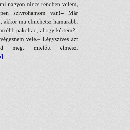
ami nagyon nincs rendben velem,
ppen szívrohamom van!– Már
ó, akkor ma elmehetsz hamarabb.
arrébb pakoltad, ahogy kértem?–
 végeznem vele.– Légyszíves azt
ld meg, mielőtt elmész.
b]