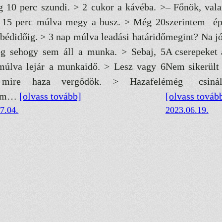
 10 perc szundi. > 2 cukor a kávéba. >
– Főnök, val
, 15 perc múlva megy a busz. > Még 20
szerintem é
ebédidőig. > 3 nap múlva leadási határidő
megint? Na j
g sehogy sem áll a munka. > Sebaj, 5
A cserepeket 
múlva lejár a munkaidő. > Lesz vagy 6
Nem sikerült
 mire haza vergődök. > Hazafelé
még csiná
nem…
[olvass tovább]
[olvass továb
7.04.
2023.06.19.