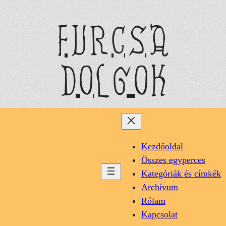
Ugrás
a
furcsa
tartalomhoz
dolgok
Kezdőoldal
Összes egyperces
Kategóriák és címkék
Archívum
Rólam
Kapcsolat