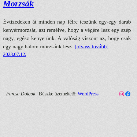
Morzsák
Évtizedeken át minden nap félre teszünk egy-egy darab
kenyérmorzsát, azt remélve, hogy a végére lesz egy szép
nagy, egész kenyerünk. A valóság viszont az, hogy csak
egy nagy halom morzsánk lesz.
[olvass tovább]
2023.07.12.
Link a Furcsa Dolgok Instagram fiókhoz
Faceb
Furcsa Dolgok
Büszke üzemeltető:
WordPress