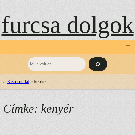
Ugrás
a
furcsa dolgok
tartalomhoz
Keresés
»
Kezdőoldal
»
kenyér
Címke:
kenyér