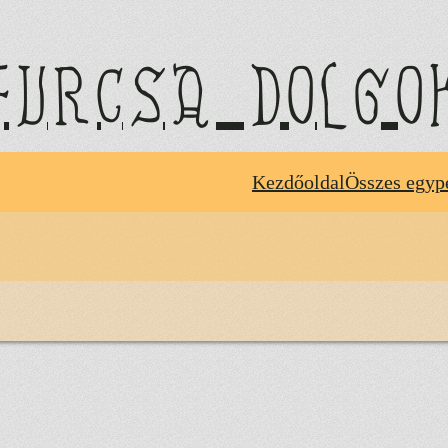
furcsa dolgo
Kezdőoldal
Összes egyp