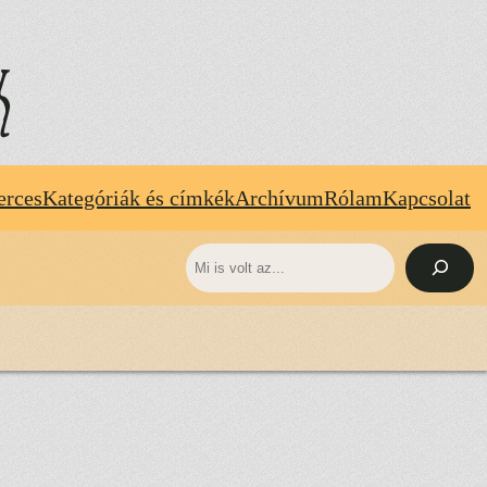
k
erces
Kategóriák és címkék
Archívum
Rólam
Kapcsolat
Keresés