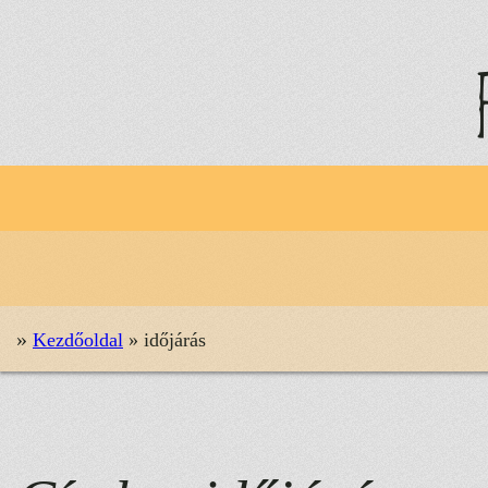
Ugrás
a
tartalomhoz
»
Kezdőoldal
»
időjárás