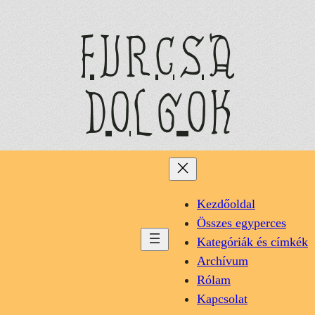
Ugrás
a
furcsa
tartalomhoz
dolgok
Kezdőoldal
Összes egyperces
Kategóriák és címkék
Archívum
Rólam
Kapcsolat