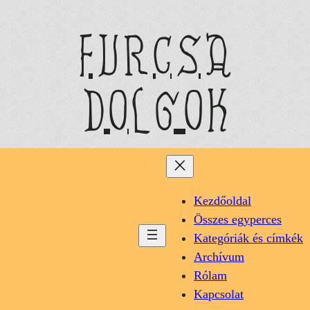
Ugrás
a
furcsa
tartalomhoz
dolgok
Kezdőoldal
Összes egyperces
Kategóriák és címkék
Archívum
Rólam
Kapcsolat