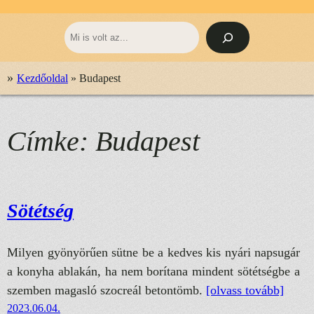
Keresés
»
Kezdőoldal
»
Budapest
Címke:
Budapest
Sötétség
Milyen gyönyörűen sütne be a kedves kis nyári napsugár
a konyha ablakán, ha nem borítana mindent sötétségbe a
szemben magasló szocreál betontömb.
[olvass tovább]
2023.06.04.