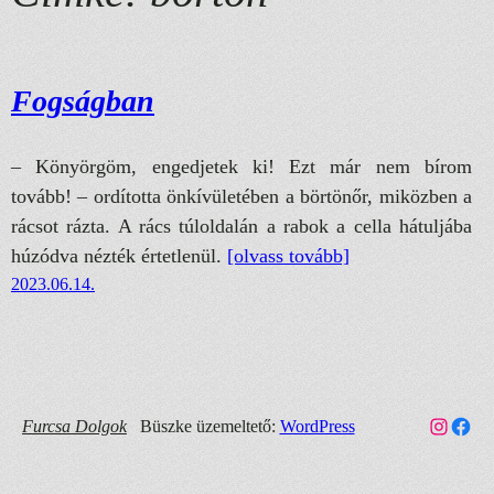
Fogságban
– Könyörgöm, engedjetek ki! Ezt már nem bírom
tovább! – ordította önkívületében a börtönőr, miközben a
rácsot rázta. A rács túloldalán a rabok a cella hátuljába
húzódva nézték értetlenül.
[olvass tovább]
2023.06.14.
Link a Furcsa Dolgok Instagram fiókhoz
Faceb
Furcsa Dolgok
Büszke üzemeltető:
WordPress