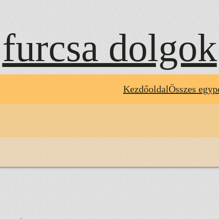
furcsa dolgok
Kezdőoldal
Összes egyp