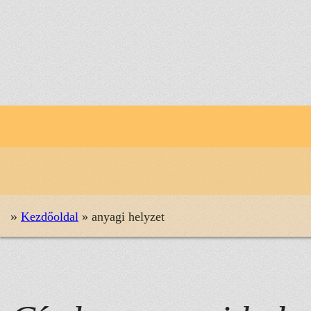
Ugrás
a
tartalomhoz
»
Kezdőoldal
»
anyagi helyzet