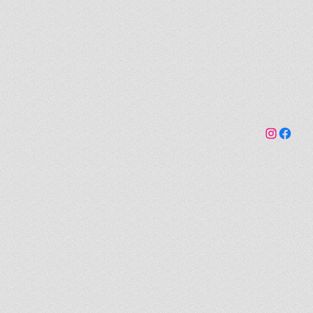
Link a Furcsa Dolgok Instagram fiókhoz
Facebo