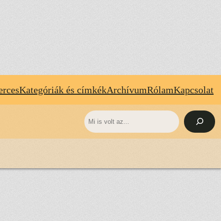
erces
Kategóriák és címkék
Archívum
Rólam
Kapcsolat
Keresés